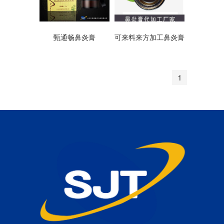
甄通畅鼻炎膏
可来料来方加工鼻炎膏
1