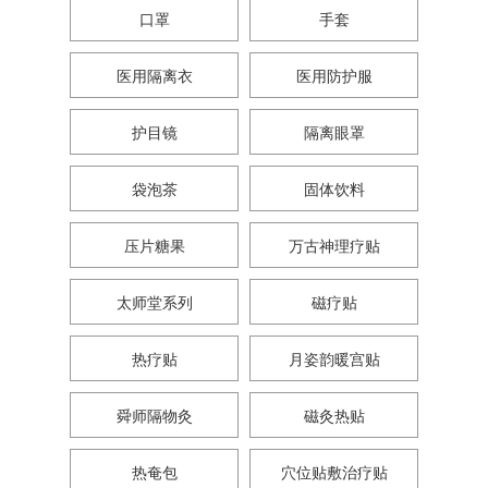
口罩
手套
医用隔离衣
医用防护服
护目镜
隔离眼罩
袋泡茶
固体饮料
压片糖果
万古神理疗贴
太师堂系列
磁疗贴
热疗贴
月姿韵暖宫贴
舜师隔物灸
磁灸热贴
热奄包
穴位贴敷治疗贴