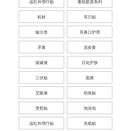
远红外理疗贴
重组胶原系列
耗材
耳穴贴
输注类
耳鼻口护理
牙膏
泥灸膏
拔罐液
日化护肤
三伏贴
面膜
艾眼液
疤痕贴
烫熨贴
泡浴包
远红外理疗贴
失眠贴