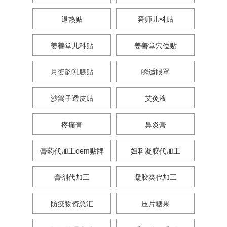
退热贴
舜师儿科贴
姜善堂儿科贴
姜善堂穴位贴
月姿韵乳腺贴
瞬适眼罩
沙篙子透皮贴
艾灸液
疼痛膏
鼻炎膏
膏药代加工oem贴牌
妇科凝胶代加工
膏剂代加工
凝胶类代加工
防疫物资总汇
压片糖果