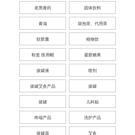
老黑膏药
固体饮料
膏滋
袋泡茶、代用茶
软胶囊
植物饮
鞋套 医用帽
凝胶糖果
拔罐液
喷剂
拔罐艾灸产品
拔罐
拔罐
儿科贴
终端产品
洗护产品
拔罐器
艾灸